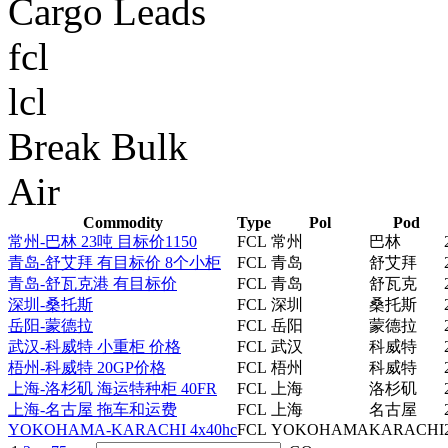
Cargo Leads
fcl
lcl
Break Bulk
Air
Commodity
Type
Pol
Pod
常州-巴林 23吨 目标价1150
FCL
常州
巴林
青岛-舒艾拜 有目标价 8个小柜
FCL
青岛
舒艾拜
青岛-舒瓦克港 有目标价
FCL
青岛
舒瓦克
深圳-桑托斯
FCL
深圳
桑托斯
岳阳-蒙德拉
FCL
岳阳
蒙德拉
武汉-科威特 小重柜 价格
FCL
武汉
科威特
梧州-科威特 20GP价格
FCL
梧州
科威特
上海-洛杉矶 海运特种柜 40FR
FCL
上海
洛杉矶
上海-名古屋 拖车和运费
FCL
上海
名古屋
YOKOHAMA-KARACHI 4x40hc
FCL
YOKOHAMA
KARACHI