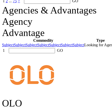
1
2
...
75
>
GO
Agencies & Advantages
Agency
Advantage
Commodity
Type
SubjectSubjectSubjectSubjectSubjectSubjectSubject
Looking for Age
1
GO
OLO